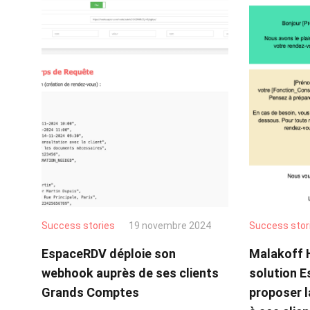
Success stories
19 novembre 2024
Success stor
EspaceRDV déploie son
Malakoff H
webhook auprès de ses clients
solution 
Grands Comptes
proposer la