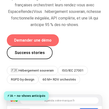
françaises orchestrent leurs rendez-vous avec
EspaceRendezVous : hébergement souverain, richesse
fonctionnelle inégalée, API complète, et une IA qui
anticipe 95 % des no-shows.
Demander une démo
Success stories
🇫🇷 Hébergement souverain
ISO/IEC 27001
RGPD by design
60 M+ RDV orchestrés
⚡ IA — no-shows anticipés
agenda.votre-marque.fr