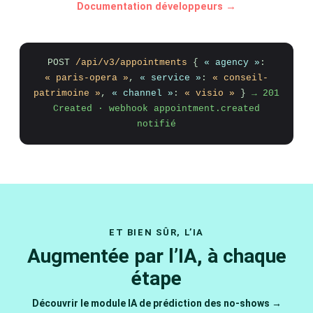
Documentation développeurs →
POST
/api/v3/appointments
{
« agency »
:
« paris-opera »
,
« service »
:
« conseil-
patrimoine »
,
« channel »
:
« visio »
}
→ 201
Created · webhook appointment.created
notifié
ET BIEN SÛR, L’IA
Augmentée par l’IA, à chaque
étape
Découvrir le module IA de prédiction des no-shows →