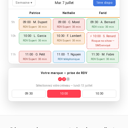
Mar. 7 juillet
Semaine ▾
1ère dispo
Patrice
Nathalie
Farid
9h
09:00 · M. Dupont
09:00 · C. Morel
09:30 · A. Bernard
RDV Expert · 30 min
RDV Expert · 30 min
RDV visio · 30 min
10h
10:00 · L. Garcia
10:30 · F. Lambert
⚡ 10:00 · S. Renard
RDV Expert · 30 min
RDV Expert · 30 min
Risque no-show —
SMS envoyé
11h
11:00 · O. Petit
11:00 · T. Nguyen
11:30 · M. Fabre
RDV Expert · 30 min
RDV téléphonique
RDV Expert · 30 min
Votre marque — prise de RDV
✓
2
3
Sélectionnez votre créneau — lundi 13 juillet
09:30
10:00
10:30