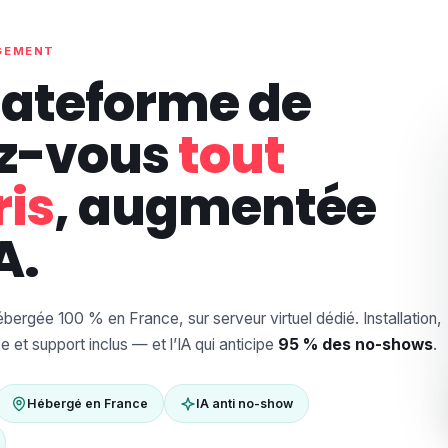
AGEMENT
lateforme de
z-vous
tout
is
, augmentée
A.
ergée 100 % en France, sur serveur virtuel dédié. Installation,
 et support inclus — et l’IA qui anticipe
95 % des no-shows
.
Hébergé en France
IA anti no-show