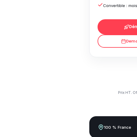
Convertible : mois
Dém
Dema
Prix HT. Of
100 % France