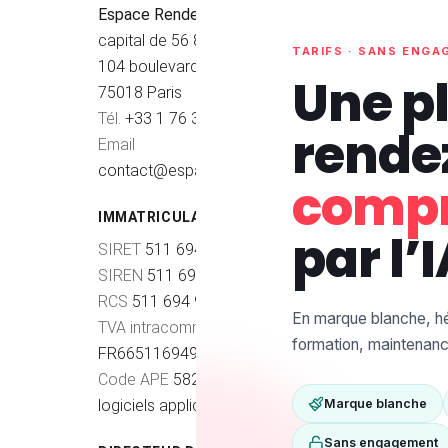
Espace Rendez-vous
— SAS au
capital de 56 800 €
TARIFS · SANS ENG
104 boulevard de Clichy
Une p
75018 Paris
Tél.
+33 1 76 34 11 27
rende
Email
contact@espacerendezvous.com
compr
IMMATRICULATION
par l’I
SIRET
511 694 903 00051
SIREN
511 694 903
RCS
511 694 903 R.C.S. Paris
En marque blanche, héb
TVA intracommunautaire
formation, maintenance
FR66511694903
Code APE
5829C — Édition de
logiciels applicatifs
Marque blanche
Sans engagement