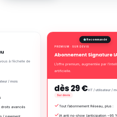
Recommandé
PREMIUM · SUR DEVIS
au
Abonnement Signature I
vous à l’échelle de
L’offre premium, augmentée par l’intel
artificielle.
sateur / mois
dès 29 €
HT / utilisateur / m
Sur devis
s
Tout l’abonnement Réseau, plus :
& droits avancés
IA anti no-show (anticipation ~95 
io / paiement