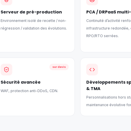
Serveur de pré-production
PCA / DRPaaS multi-
Environnement isolé de recette / non-
Continuité d’activité renf
régression / validation des évolutions.
infrastructure redondée, 
RPO/RTO serrées.
sur devis
Sécurité avancée
Développements sp
& TMA
WAF, protection anti-DDoS, CDN.
Personnalisations hors st
maintenance évolutive for