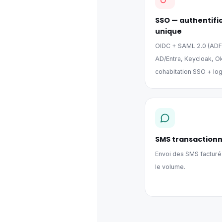
SSO — authentifi
unique
OIDC + SAML 2.0 (ADFS
AD/Entra, Keycloak, Ok
cohabitation SSO + log
SMS transactionn
Envoi des SMS facturé 
le volume.