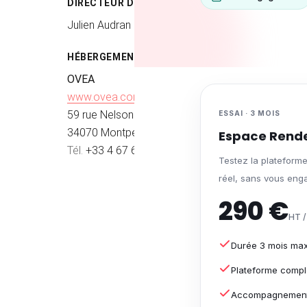
DIRECTEUR DE LA PUBLICATION
Julien Audran
HÉBERGEMENT
OVEA
www.ovea.com
59 rue Nelson Mandela
ESSAI · 3 MOIS
34070 Montpellier
Espace Rende
Tél.
+33 4 67 67 00 00
Testez la plateform
réel, sans vous eng
290 €
HT /
Durée 3 mois maxi
Plateforme complè
Accompagnement 