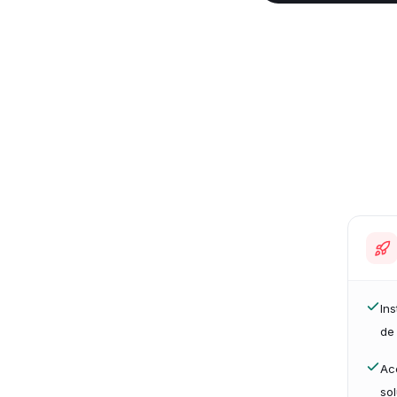
Ins
de
Acc
sol