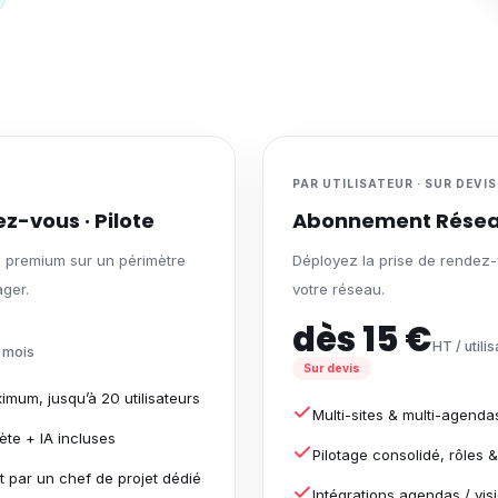
PAR UTILISATEUR · SUR DEVIS
z-vous · Pilote
Abonnement Rése
e premium sur un périmètre
Déployez la prise de rendez-
ager.
votre réseau.
dès 15 €
HT / utili
 mois
Sur devis
mum, jusqu’à 20 utilisateurs
Multi-sites & multi-agenda
te + IA incluses
Pilotage consolidé, rôles 
par un chef de projet dédié
Intégrations agendas / vis