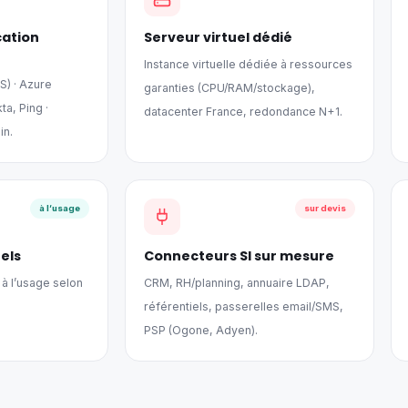
cation
Serveur virtuel dédié
Instance virtuelle dédiée à ressources
) · Azure
garanties (CPU/RAM/stockage),
ta, Ping ·
datacenter France, redondance N+1.
in.
à l’usage
sur devis
els
Connecteurs SI sur mesure
à l’usage selon
CRM, RH/planning, annuaire LDAP,
référentiels, passerelles email/SMS,
PSP (Ogone, Adyen).