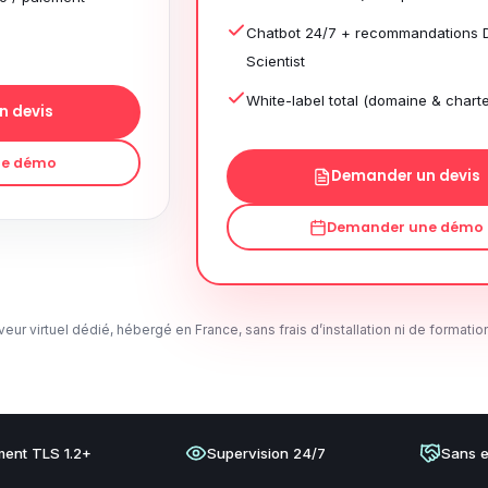
Chatbot 24/7 + recommandations 
Scientist
White-label total (domaine & charte
n devis
ne démo
Demander un devis
Demander une démo
rveur virtuel dédié, hébergé en France, sans frais d’installation ni de formatio
ment TLS 1.2+
Supervision 24/7
Sans 